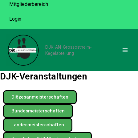
Zum
Mitgliederbereich
Inhalt
Login
springen
DJK-AN-Grossostheim-
Kegelabteilung
DJK-Veranstaltungen
Diözesanmeisterschaften
Bundesmeisterschaften
Landesmeisterschaften