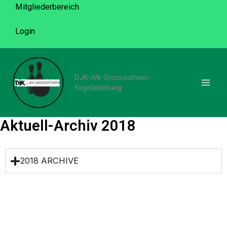
Zum
Mitgliederbereich
Inhalt
Login
springen
DJK-AN-Grossostheim-
Kegelabteilung
Aktuell-Archiv 2018
2018 ARCHIVE