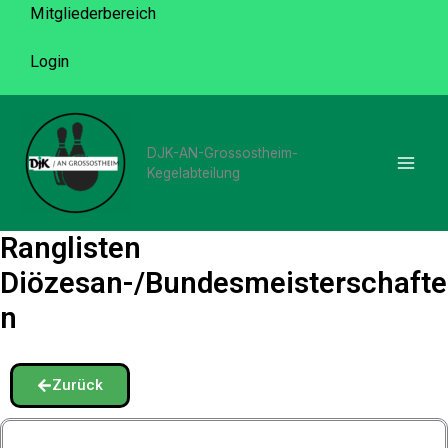
Zum
Mitgliederbereich
Inhalt
Login
springen
DJK-AN-Grossostheim-
Kegelabteilung
Ranglisten
Diözesan-/Bundesmeisterschafte
n
Zurück